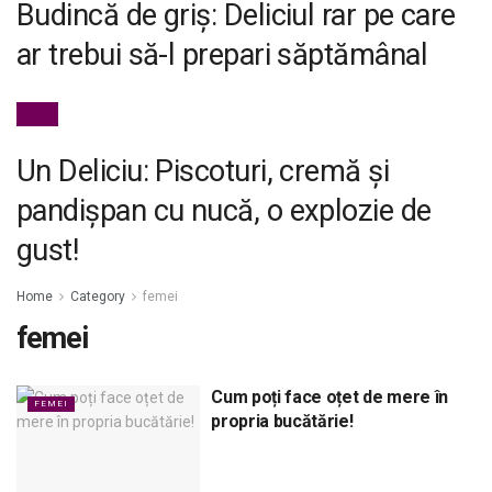
Budincă de griș: Deliciul rar pe care
ar trebui să-l prepari săptămânal
FEMEI
Un Deliciu: Piscoturi, cremă și
pandișpan cu nucă, o explozie de
gust!
Home
Category
femei
femei
Cum poți face oțet de mere în
FEMEI
propria bucătărie!