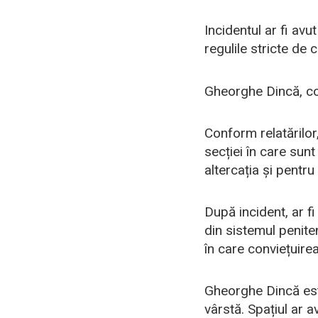
Incidentul ar fi avu
regulile stricte de 
Gheorghe Dincă, con
Conform relatărilor,
secției în care sunt
altercația și pentru
După incident, ar f
din sistemul peniten
în care conviețuire
Gheorghe Dincă est
vârstă. Spațiul ar 