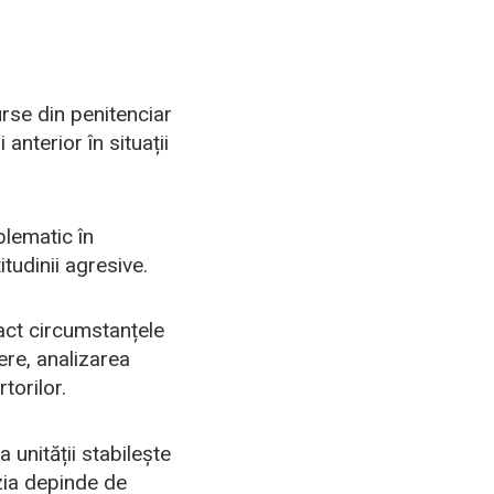
urse din penitenciar
anterior în situații
blematic în
itudinii agresive.
xact circumstanțele
ere, analizarea
torilor.
 unității stabilește
zia depinde de