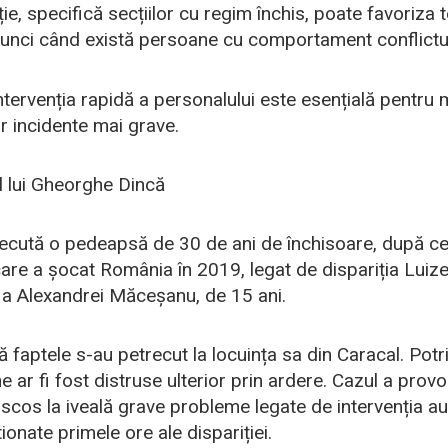
ie, specifică secțiilor cu regim închis, poate favoriza t
atunci când există persoane cu comportament conflictu
intervenția rapidă a personalului este esențială pentru 
r incidente mai grave.
al lui Gheorghe Dincă
cută o pedeapsă de 30 de ani de închisoare, după ce 
care a șocat România în 2019, legat de dispariția Luize
i a Alexandrei Măceșanu, de 15 ani.
ă faptele s-au petrecut la locuința sa din Caracal. Potr
 ar fi fost distruse ulterior prin ardere. Cazul a provo
 scos la iveală grave probleme legate de intervenția aut
ionate primele ore ale dispariției.