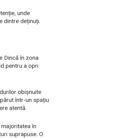
etenție, unde
 dintre deținuți.
he Dincă în zona
id pentru a opri
durilor obișnuite
părut într-un spațiu
ere atentă.
majoritatea în
aturi suprapuse. O