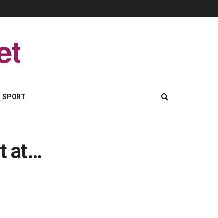
et
SPORT
t at…