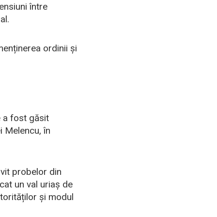
ensiuni între
al.
menținerea ordinii și
a fost găsit
i Melencu, în
ivit probelor din
cat un val uriaș de
orităților și modul