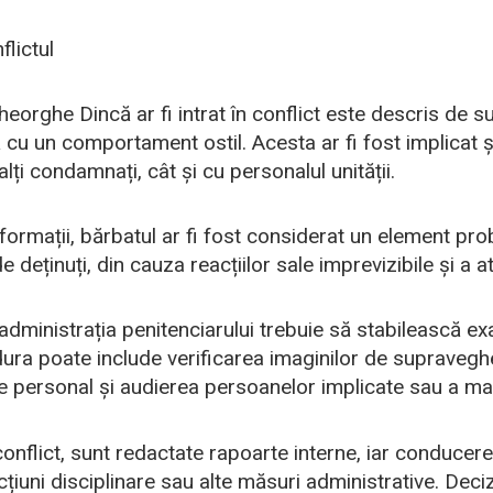
flictul
heorghe Dincă ar fi intrat în conflict este descris de s
cu un comportament ostil. Acesta ar fi fost implicat și 
alți condamnați, cât și cu personalul unității.
nformații, bărbatul ar fi fost considerat un element pro
 deținuți, din cauza reacțiilor sale imprevizibile și a at
, administrația penitenciarului trebuie să stabilească e
dura poate include verificarea imaginilor de supravegh
e personal și audierea persoanelor implicate sau a mar
onflict, sunt redactate rapoarte interne, iar conducerea
iuni disciplinare sau alte măsuri administrative. Deci