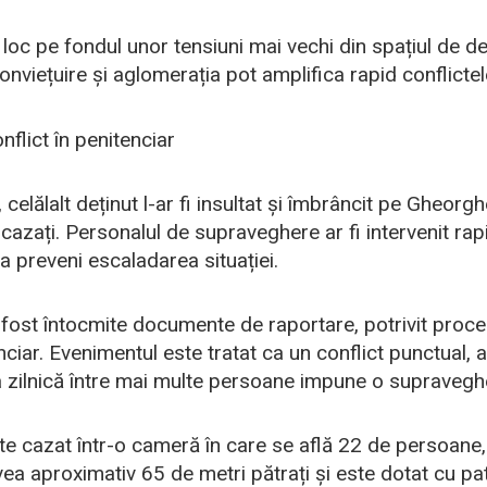
t loc pe fondul unor tensiuni mai vechi din spațiul de d
conviețuire și aglomerația pot amplifica rapid conflictele
flict în penitenciar
 celălalt deținut l-ar fi insultat și îmbrâncit pe Gheorg
 cazați. Personalul de supraveghere ar fi intervenit rap
 a preveni escaladarea situației.
i fost întocmite documente de raportare, potrivit proce
ciar. Evenimentul este tratat ca un conflict punctual, a
a zilnică între mai multe persoane impune o supravegh
e cazat într-o cameră în care se află 22 de persoane, 
avea aproximativ 65 de metri pătrați și este dotat cu p