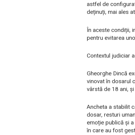
astfel de configuraț
deținuți, mai ales 
În aceste condiții, 
pentru evitarea uno
Contextul judiciar 
Gheorghe Dincă exe
vinovat în dosarul 
vârstă de 18 ani, ș
Ancheta a stabilit c
dosar, resturi umane
emoție publică și a
în care au fost gest