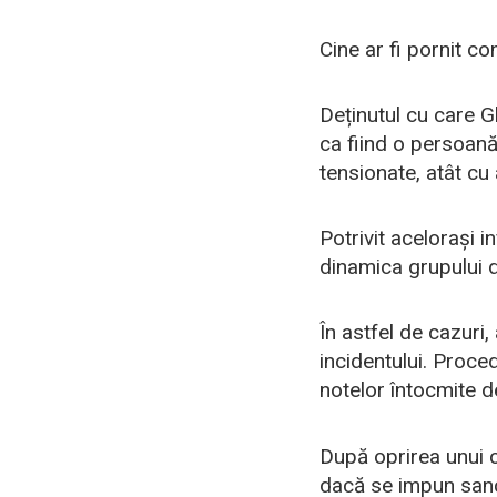
Cine ar fi pornit con
Deținutul cu care G
ca fiind o persoană 
tensionate, atât cu 
Potrivit acelorași i
dinamica grupului de
În astfel de cazuri
incidentului. Proce
notelor întocmite d
După oprirea unui c
dacă se impun sancț