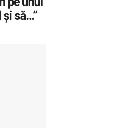
m pe unul
 și să…”