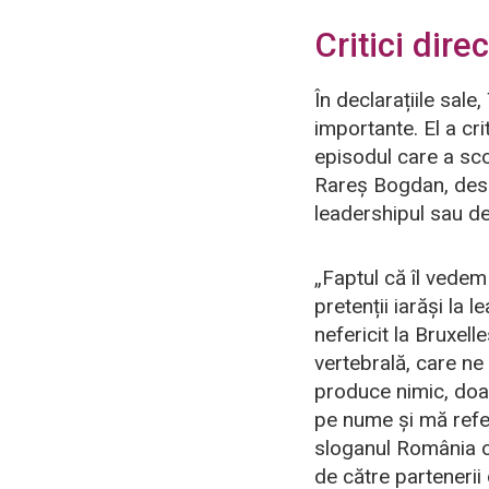
Critici dire
În declarațiile sale
importante. El a cri
episodul care a sco
Rareș Bogdan, desp
leadershipul sau de 
„Faptul că îl vedem
pretenții iarăși la 
nefericit la Bruxel
vertebrală, care ne
produce nimic, doar
pe nume și mă refer
sloganul România on
de către partenerii 