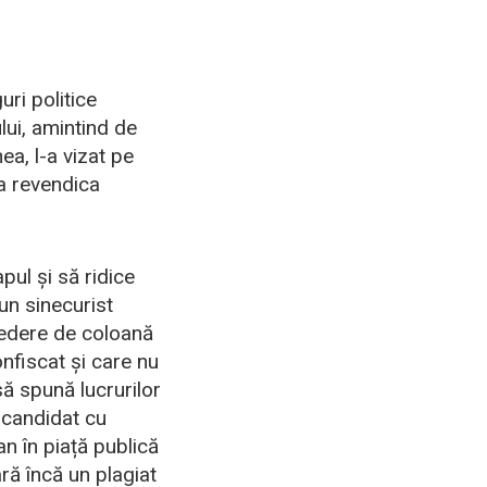
uri politice
lui, amintind de
a, l-a vizat pe
a revendica
ul și să ridice
 un sinecurist
 vedere de coloană
onfiscat și care nu
ă spună lucrurilor
 candidat cu
n în piață publică
ră încă un plagiat