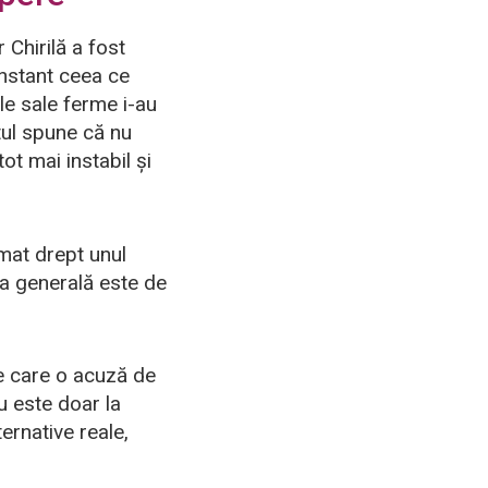
 Chirilă a fost
onstant ceea ce
ile sale ferme i-au
stul spune că nu
ot mai instabil și
imat drept unul
ia generală este de
e care o acuză de
u este doar la
ternative reale,