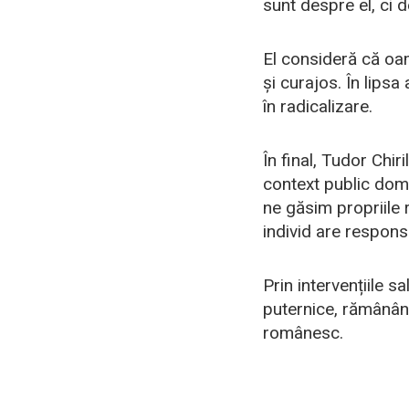
sunt despre el, ci 
El consideră că oa
și curajos. În lips
în radicalizare.
În final, Tudor Chir
context public domi
ne găsim propriile 
individ are responsa
Prin intervențiile 
puternice, rămânând
românesc.