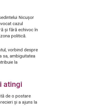
eședintelui Nicușor
nvocat cazul
ă și fără echivoc în
 zona politică.
stul, vorbind despre
ia sa, ambiguitatea
tribuie la
 atingi
ată de o postare
ecieri și a ajuns la