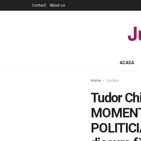
Contact
About us
J
ACASA
Home
Vedete
Tudor Chi
MOMENTUL
POLITIC