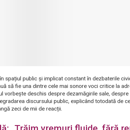
 spațiul public și implicat constant în dezbaterile civic
uă să fie una dintre cele mai sonore voci critice la adr
tul vorbește deschis despre dezamăgirile sale, despre 
i degradarea discursului public, explicând totodată de c
ngă zeci de mii de reacții.
lă: „Trăim vremuri fluide, fără r