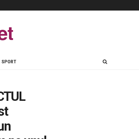
et
SPORT
ECTUL
st
un