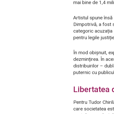
mai bine de 1,4 mil
Artistul spune însă 
Dimpotrivă, a fost 
categoric acuzația 
pentru legile justi
În mod obișnuit, ex
dezmințirea. În aces
distribuirilor – du
puternic cu publicul
Libertatea 
Pentru Tudor Chiril
care societatea est