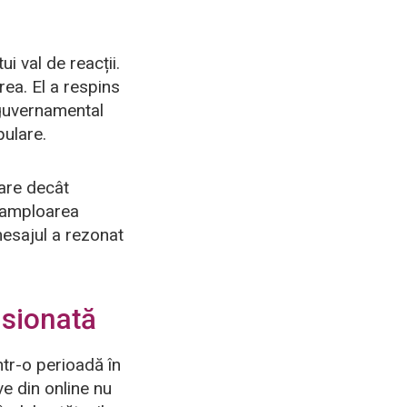
i val de reacții.
rea. El a respins
u guvernamental
pulare.
mare decât
ar amploarea
mesajul a rezonat
nsionată
ntr-o perioadă în
ve din online nu