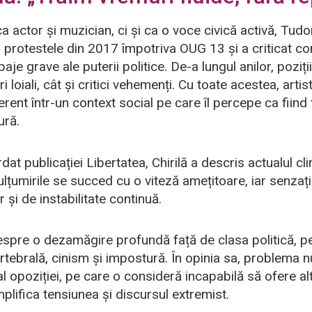
 actor și muzician, ci și ca o voce civică activă, Tudor
a protestele din 2017 împotriva OUG 13 și a criticat c
aje grave ale puterii politice. De-a lungul anilor, poziți
i loiali, cât și critici vehemenți. Cu toate acestea, arti
ent într-un context social pe care îl percepe ca fiind t
ură.
rdat publicației Libertatea, Chirilă a descris actualul cl
mulțumirile se succed cu o viteză amețitoare, iar senzaț
 și de instabilitate continuă.
despre o dezamăgire profundă față de clasa politică, p
rtebrală, cinism și impostură. În opinia sa, problema n
și al opoziției, pe care o consideră incapabilă să ofere al
mplifica tensiunea și discursul extremist.