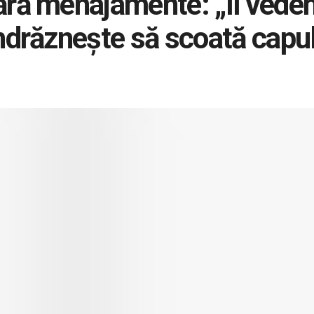
ără menajamente: „Îl vede
îndrăznește să scoată capul