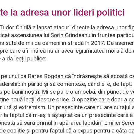
cte la adresa unor lideri politici
, Tudor Chirilă a lansat atacuri directe la adresa unor fig
ticat ascensiunea lui Sorin Grindeanu în fruntea partidu
s sute de mii de oameni în stradă în 2017. De asemene
re care afirmă că nu ar avea legitimitatea morală de 
a da lecții publice:
 pe unul ca Rareș Bogdan că îndrăznește să scoată cap
leadership în partid și să comenteze, când el e, de fapt,
les pe banii noștri. Mi se pare o amoebă, din punct de
 ține nouă lecții despre orice. O opoziție care doar a c
 ură și extremism. Un președinte care nu are curajul s
 la faptul că m-aș fi așteptat ca un președinte care a
estă să sară primul în apărarea lapidării Emiliei Șerca
de coaliție și pentru faptul că a expus pentru a câta oa