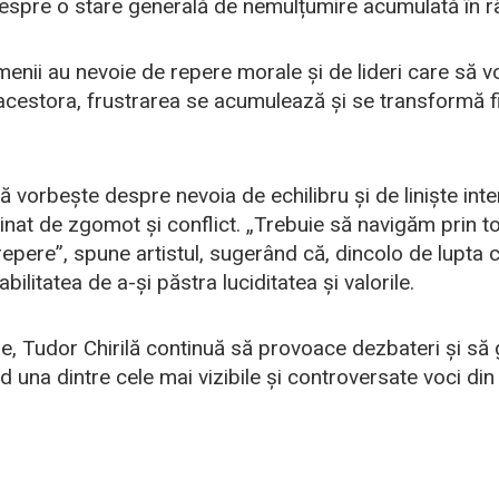
despre o stare generală de nemulțumire acumulată în râ
menii au nevoie de repere morale și de lideri care să
a acestora, frustrarea se acumulează și se transformă f
ilă vorbește despre nevoia de echilibru și de liniște inte
nat de zgomot și conflict. „Trebuie să navigăm prin t
repere”, spune artistul, sugerând că, dincolo de lupta c
bilitatea de a-și păstra luciditatea și valorile.
sale, Tudor Chirilă continuă să provoace dezbateri și să
 una dintre cele mai vizibile și controversate voci din 