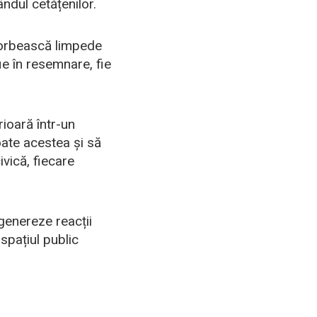
ndul cetățenilor.
 vorbească limpede
ie în resemnare, fie
rioară într-un
oate acestea și să
ivică, fiecare
 genereze reacții
spațiul public