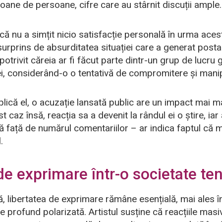
ioane de persoane, cifre care au stârnit discuții ample.
că nu a simțit nicio satisfacție personală în urma acestu
surprins de absurditatea situației care a generat posta
potrivit căreia ar fi făcut parte dintr-un grup de lucr
ției, considerând-o o tentativă de compromitere și mani
plică el, o acuzație lansată public are un impact mai 
t caz însă, reacția sa a devenit la rândul ei o știre, i
blă față de numărul comentariilor – ar indica faptul că 
.
de exprimare într-o societate te
ă, libertatea de exprimare rămâne esențială, mai ales î
e profund polarizată. Artistul susține că reacțiile masi