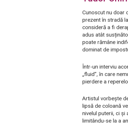
Cunoscut nu doar ca
prezent în stradă l
consideră a fi derap
adus atât susținător
poate rămâne indifer
dominat de impost
Într-un interviu aco
„fluid”, în care ne
pierdere a reperelor
Artistul vorbește 
lipsă de coloană ve
nivelul puterii, ci 
limitându-se la a a