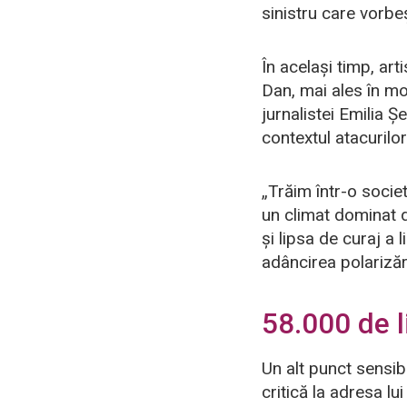
sinistru care vorbe
În același timp, art
Dan, mai ales în m
jurnalistei Emilia Ș
contextul atacurilor
„Trăim într-o socie
un climat dominat d
și lipsa de curaj a 
adâncirea polarizări
58.000 de l
Un alt punct sensib
critică la adresa l