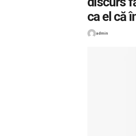
discurs f
ca el că 
admin