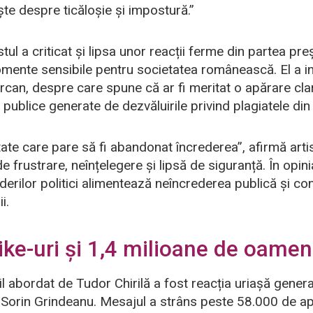
ște despre ticăloșie și impostură.”
istul a criticat și lipsa unor reacții ferme din partea pr
omente sensibile pentru societatea românească. El a i
ercan, despre care spune că ar fi meritat o apărare clar
 publice generate de dezvăluirile privind plagiatele din
tate care pare să fi abandonat încrederea”, afirmă arti
e frustrare, neînțelegere și lipsă de siguranță. În opin
liderilor politici alimentează neîncrederea publică și con
i.
ike-uri și 1,4 milioane de oameni
il abordat de Tudor Chirilă a fost reacția uriașă gener
ui Sorin Grindeanu. Mesajul a strâns peste 58.000 de apr