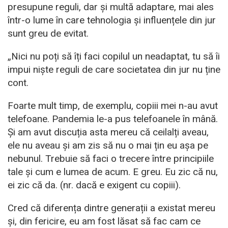
presupune reguli, dar și multă adaptare, mai ales
într-o lume în care tehnologia și influențele din jur
sunt greu de evitat.
„Nici nu poți să îți faci copilul un neadaptat, tu să îi
impui niște reguli de care societatea din jur nu ține
cont.
Foarte mult timp, de exemplu, copiii mei n-au avut
telefoane. Pandemia le-a pus telefoanele în mână.
Și am avut discuția asta mereu că ceilalți aveau,
ele nu aveau și am zis să nu o mai țin eu așa pe
nebunul. Trebuie să faci o trecere între principiile
tale și cum e lumea de acum. E greu. Eu zic că nu,
ei zic că da. (nr. dacă e exigent cu copiii).
Cred că diferența dintre generații a existat mereu
și, din fericire, eu am fost lăsat să fac cam ce