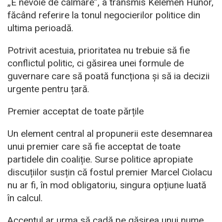
„E nevoie de calmare”, a transmis Kelemen Hunor,
făcând referire la tonul negocierilor politice din
ultima perioadă.
Potrivit acestuia, prioritatea nu trebuie să fie
conflictul politic, ci găsirea unei formule de
guvernare care să poată funcționa și să ia decizii
urgente pentru țară.
Premier acceptat de toate părțile
Un element central al propunerii este desemnarea
unui premier care să fie acceptat de toate
partidele din coaliție. Surse politice apropiate
discuțiilor susțin că fostul premier Marcel Ciolacu
nu ar fi, în mod obligatoriu, singura opțiune luată
în calcul.
Accentul ar urma să cadă pe găsirea unui nume