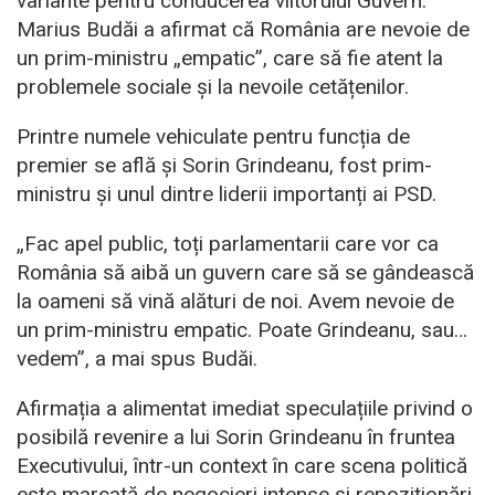
variante pentru conducerea viitorului Guvern.
Marius Budăi a afirmat că România are nevoie de
un prim-ministru „empatic”, care să fie atent la
problemele sociale și la nevoile cetățenilor.
Printre numele vehiculate pentru funcția de
premier se află și Sorin Grindeanu, fost prim-
ministru și unul dintre liderii importanți ai PSD.
„Fac apel public, toți parlamentarii care vor ca
România să aibă un guvern care să se gândească
la oameni să vină alături de noi. Avem nevoie de
un prim-ministru empatic. Poate Grindeanu, sau…
vedem”, a mai spus Budăi.
Afirmația a alimentat imediat speculațiile privind o
posibilă revenire a lui Sorin Grindeanu în fruntea
Executivului, într-un context în care scena politică
este marcată de negocieri intense și repoziționări