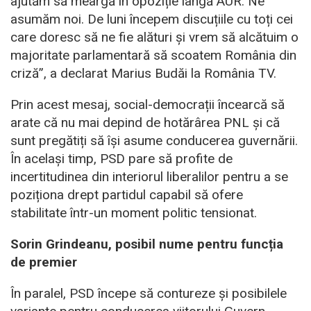
ajutăm să meargă în opoziție lângă AUR. Ne
asumăm noi. De luni începem discuțiile cu toți cei
care doresc să ne fie alături și vrem să alcătuim o
majoritate parlamentară să scoatem România din
criză”, a declarat Marius Budăi la România TV.
Prin acest mesaj, social-democrații încearcă să
arate că nu mai depind de hotărârea PNL și că
sunt pregătiți să își asume conducerea guvernării.
În același timp, PSD pare să profite de
incertitudinea din interiorul liberalilor pentru a se
poziționa drept partidul capabil să ofere
stabilitate într-un moment politic tensionat.
Sorin Grindeanu, posibil nume pentru funcția
de premier
În paralel, PSD începe să contureze și posibilele