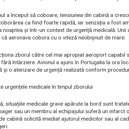
l a început să coboare, tensiunea din cabină a crescu
coborârea ca fiind foarte rapidă, iar senzația a fost am
a noaptea și într-un context de urgență medicală. Unii 
că aeronava cobora cu o viteză neobișnuit de mare.
cționa zborul către cel mai apropiat aeroport capabil
ă fără întârziere. Avionul a ajuns în Portugalia la ora lo
 și o aterizare de urgență realizată conform procedur
e urgențele medicale în timpul zborului
lă, situațiile medicale grave apărute la bord sunt trat
sager sau un membru al echipajului suferă un infarct o
de cabină solicită imediat ajutorul medicilor sau al ca
eri.