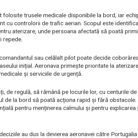
t folosite trusele medicale disponibile la bord, iar echi
cu controlorii de trafic aerian. Scopul este identific
entru aterizare, unde persoana afectată să poată primi î
i repede.
, comandantul sau celălalt pilot poate decide coborârea 
aseului inițial. Aeronava primește prioritate la aterizare,
medicale și serviciile de urgență.
i, de regulă, să rămână pe locurile lor, cu centurile de
l de la bord să poată acționa rapid și fără obstacole
nțială pentru menținerea calmului și pentru explicarea 
 deciziile au dus la devierea aeronavei către Portugalia