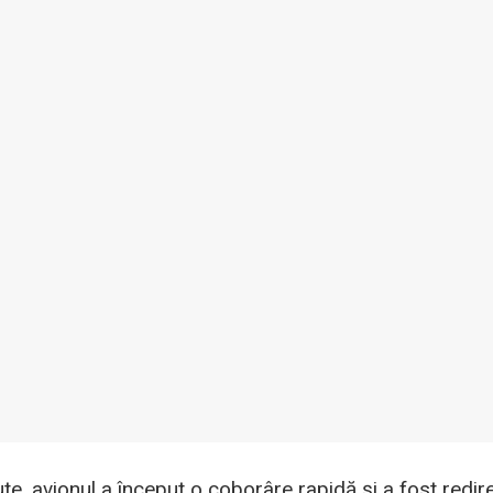
te, avionul a început o coborâre rapidă și a fost redir