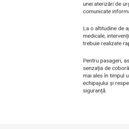
unei aterizări de u
comunicate informaț
La o altitudine de 
medicale, intervenți
trebuie realizate ra
Pentru pasageri, a
senzația de coborâr
mai ales în timpul u
echipajului și resp
siguranță.