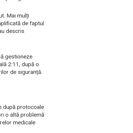
t. Mai mulți
plificată de faptul
au descris
 să gestioneze
cală 2:11, după o
ilor de siguranță.
ate după protocoale
ri o altă problemă
drelor medicale