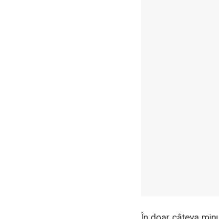
În doar câteva minu