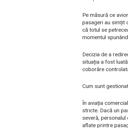
Pe măsură ce avionu
pasageri au simțit 
că totul se petrece
momentul spunând 
Decizia de a redire
situația a fost luat
coborâre controlată
Cum sunt gestionat
În aviația comercia
stricte. Dacă un pa
severă, personalul 
aflate printre pasag