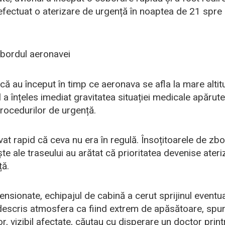
efectuat o aterizare de urgență în noaptea de 21 spre 
 bordul aeronavei
 au început în timp ce aeronava se afla la mare altitu
ul a înțeles imediat gravitatea situației medicale apărute
rocedurilor de urgență.
at rapid că ceva nu era în regulă. Însoțitoarele de zbo
ște ale traseului au arătat că prioritatea devenise ater
ță.
sionate, echipajul de cabină a cerut sprijinul eventuali
descris atmosfera ca fiind extrem de apăsătoare, spu
r, vizibil afectate, căutau cu disperare un doctor print