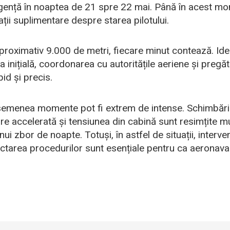
rgență în noaptea de 21 spre 22 mai. Până în acest mo
ii suplimentare despre starea pilotului.
aproximativ 9.000 de metri, fiecare minut contează. Ide
a inițială, coordonarea cu autoritățile aeriene și pregăti
pid și precis.
semenea momente pot fi extrem de intense. Schimbările
e accelerată și tensiunea din cabină sunt resimțite mu
nui zbor de noapte. Totuși, în astfel de situații, interv
ectarea procedurilor sunt esențiale pentru ca aeronava 