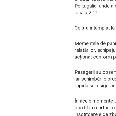
Portugalia, unde a 
locală 2:11.
Ce s-a întâmplat la
Momentele de panică
relatărilor, echipaj
acționat conform p
Pasagerii au observ
iar schimbările bru
rapidă și în siguran
În acele momente ten
bord. Un martor a 
însoțitoarele de zbo