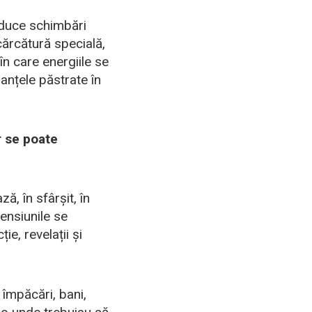
aduce schimbări
cărcătură specială,
în care energiile se
ranțele păstrate în
r se poate
ă, în sfârșit, în
ensiunile se
ie, revelații și
împăcări, bani,