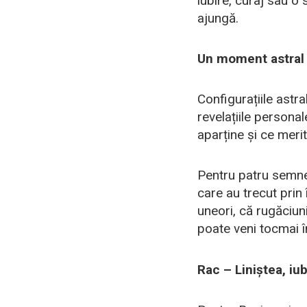
iubire, curaj sau o
ajungă.
Un moment astral 
Configurațiile astra
revelațiile personal
aparține și ce meri
Pentru patru semne
care au trecut prin
uneori, că rugăciuni
poate veni tocmai î
Rac – Liniștea, iu