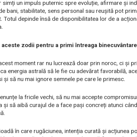
r simți un impuls puternic spre evoluție, afirmare și i
de bani, stabilitate, sens personal sau reușită pot prim
Totul depinde însă de disponibilitatea lor de a acțio
a.
 aceste zodii pentru a primi întreaga binecuvântare
acest moment rar nu lucrează doar prin noroc, ci și pri
a energia astrală să le fie cu adevărat favorabilă, aceș
șiși și să nu mai ignore semnele pe care le primesc.
enunțe la fricile vechi, să nu mai accepte compromisu
ția și să aibă curajul de a face pași concreți atunci când
ă.
oadă în care rugăciunea, intenția curată și acțiunea p