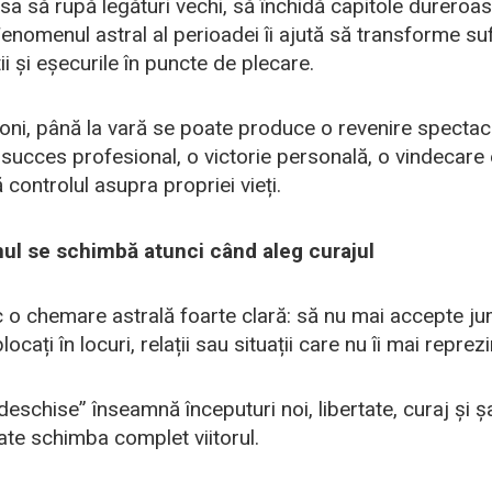
sa să rupă legături vechi, să închidă capitole dureroase
enomenul astral al perioadei îi ajută să transforme suf
ii și eșecurile în puncte de plecare.
oni, până la vară se poate produce o revenire spectac
succes profesional, o victorie personală, o vindecare
 controlul asupra propriei vieți.
nul se schimbă atunci când aleg curajul
c o chemare astrală foarte clară: să nu mai accepte ju
cați în locuri, relații sau situații care nu îi mai reprezi
 deschise” înseamnă începuturi noi, libertate, curaj și 
ate schimba complet viitorul.