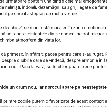
da următoare poate fi una dintre cele mai emoționante
 neliniști, îndoieli, dezamăgiri sau griji legate de famil
mnul pe care îl așteptau de multă vreme.
ile deschise” se manifestă mai ales în zona emoțională ș
e să se repare, distanțele dintre oameni se pot micșora,
chimba atmosfera din viața lor.
i că primesc, în sfârșit, pacea pentru care s-au rugat. 
 despre o iubire care se vindecă, despre armonie în f
ui interior. Până la vară, sufletul lor poate trece print
hide un drum nou, iar norocul apare pe neașteptate
 printre zodiile puternic favorizate de acest context a