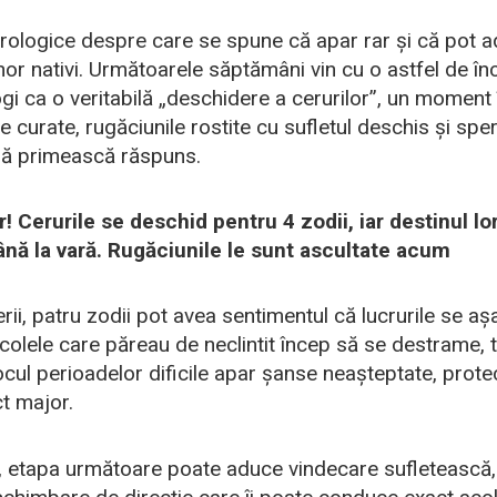
trologice despre care se spune că apar rar și că pot 
nor nativi. Următoarele săptămâni vin cu o astfel de în
gi ca o veritabilă „deschidere a cerurilor”, un moment 
ele curate, rugăciunile rostite cu sufletul deschis și spe
să primească răspuns.
! Cerurile se deschid pentru 4 zodii, iar destinul lo
nă la vară. Rugăciunile le sunt ascultate acum
rii, patru zodii pot avea sentimentul că lucrurile se așaz
colele care păreau de neclintit încep să se destrame, t
ocul perioadelor dificile apar șanse neașteptate, protecț
t major.
i, etapa următoare poate aduce vindecare sufletească, 