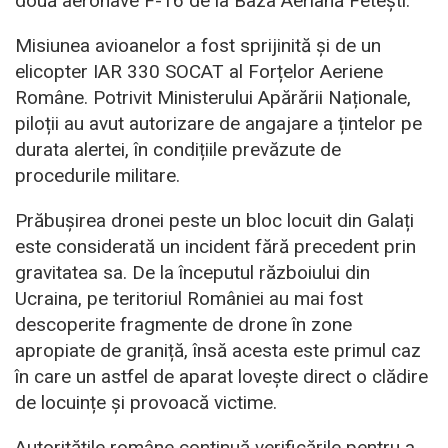
două aeronave F-16 de la Baza Aeriană Fetești.
Misiunea avioanelor a fost sprijinită și de un
elicopter IAR 330 SOCAT al Forțelor Aeriene
Române. Potrivit Ministerului Apărării Naționale,
piloții au avut autorizare de angajare a țintelor pe
durata alertei, în condițiile prevăzute de
procedurile militare.
Prăbușirea dronei peste un bloc locuit din Galați
este considerată un incident fără precedent prin
gravitatea sa. De la începutul războiului din
Ucraina, pe teritoriul României au mai fost
descoperite fragmente de drone în zone
apropiate de graniță, însă acesta este primul caz
în care un astfel de aparat lovește direct o clădire
de locuințe și provoacă victime.
Autoritățile române continuă verificările pentru a