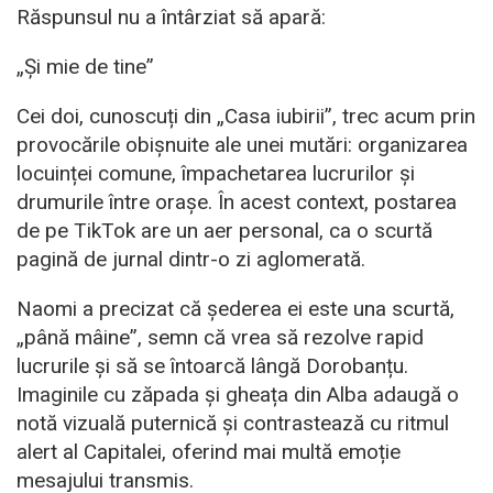
Răspunsul nu a întârziat să apară:
„Și mie de tine”
Cei doi, cunoscuți din „Casa iubirii”, trec acum prin
provocările obișnuite ale unei mutări: organizarea
locuinței comune, împachetarea lucrurilor și
drumurile între orașe. În acest context, postarea
de pe TikTok are un aer personal, ca o scurtă
pagină de jurnal dintr-o zi aglomerată.
Naomi a precizat că șederea ei este una scurtă,
„până mâine”, semn că vrea să rezolve rapid
lucrurile și să se întoarcă lângă Dorobanțu.
Imaginile cu zăpada și gheața din Alba adaugă o
notă vizuală puternică și contrastează cu ritmul
alert al Capitalei, oferind mai multă emoție
mesajului transmis.