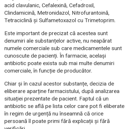
acid clavulanic, Cefalexină, Cefadroxil,
Clindamicină, Metronidazol, Nitrofurantoină,
Tetraciclină și Sulfametoxazol cu Trimetoprim.
Este important de precizat că acestea sunt
denumiri ale substanțelor active, nu neapărat
numele comerciale sub care medicamentele sunt
cunoscute de pacienți. În farmacie, același
antibiotic poate exista sub mai multe denumiri
comerciale, în funcție de producător.
Chiar și în cazul acestor substanțe, decizia de
eliberare aparține farmacistului, după analizarea
situației prezentate de pacient. Faptul că un
antibiotic se află pe lista celor care pot fi eliberate
în regim de urgență nu înseamnă că orice
persoană îl poate primi fără explicații și fără
verificări.