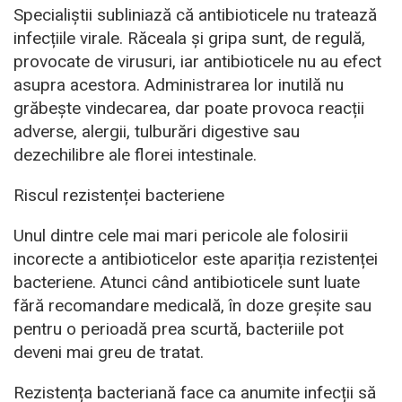
Specialiștii subliniază că antibioticele nu tratează
infecțiile virale. Răceala și gripa sunt, de regulă,
provocate de virusuri, iar antibioticele nu au efect
asupra acestora. Administrarea lor inutilă nu
grăbește vindecarea, dar poate provoca reacții
adverse, alergii, tulburări digestive sau
dezechilibre ale florei intestinale.
Riscul rezistenței bacteriene
Unul dintre cele mai mari pericole ale folosirii
incorecte a antibioticelor este apariția rezistenței
bacteriene. Atunci când antibioticele sunt luate
fără recomandare medicală, în doze greșite sau
pentru o perioadă prea scurtă, bacteriile pot
deveni mai greu de tratat.
Rezistența bacteriană face ca anumite infecții să