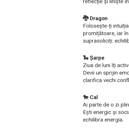
reflecție și liniște i
🐉 Dragon
Folosește-ți intuiț
promițătoare, iar în
suprasoliciți: echilib
🐍 Șarpe
Ziua de luni îți act
Devii un sprijin em
clarifica vechi confl
🐎 Cal
Ai parte de o zi pl
Ești energic și socia
echilibra energia.