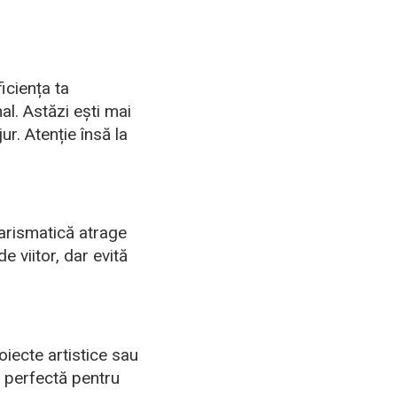
iciența ta
al. Astăzi ești mai
ur. Atenție însă la
carismatică atrage
de viitor, dar evită
roiecte artistice sau
e perfectă pentru