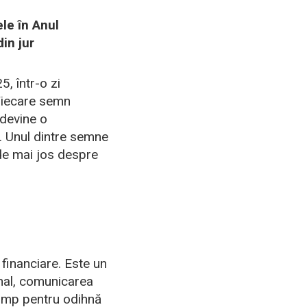
le în Anul
in jur
, într-o zi
 Fiecare semn
 devine o
r. Unul dintre semne
 de mai jos despre
 financiare. Este un
onal, comunicarea
i timp pentru odihnă