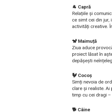
🐐 Capră
Relațiile și comunic
ce simt cei din jur,
activități creative.
🐒 Maimuță
Ziua aduce provocări
proiect lăsat în așt
depășești neînțeleg
🐓 Cocoș
Simți nevoia de ord
clare și realiste. A
timp cu cei dragi – 
🐕 Câine