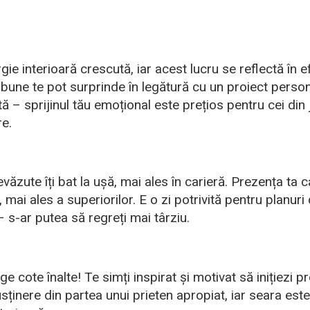
ie interioară crescută, iar acest lucru se reflectă în ef
 bune te pot surprinde în legătură cu un proiect person
 – sprijinul tău emoțional este prețios pentru cei din j
e.
văzute îți bat la ușă, mai ales în carieră. Prezența ta 
, mai ales a superiorilor. E o zi potrivită pentru planuri 
– s-ar putea să regreți mai târziu.
nge cote înalte! Te simți inspirat și motivat să inițiezi p
usținere din partea unui prieten apropiat, iar seara est