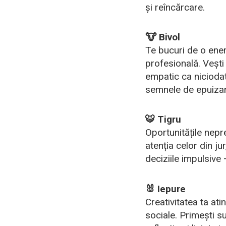
și reîncărcare.
🐮 Bivol
Te bucuri de o energ
profesională. Vești
empatic ca niciodată
semnele de epuizar
🐯 Tigru
Oportunitățile nepre
atenția celor din jur
deciziile impulsive 
🐰 Iepure
Creativitatea ta ati
sociale. Primești s