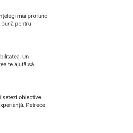
 înțelegi mai profund
zi bună pentru
bilitatea. Un
tea te ajută să
i setezi obiective
experiență. Petrece