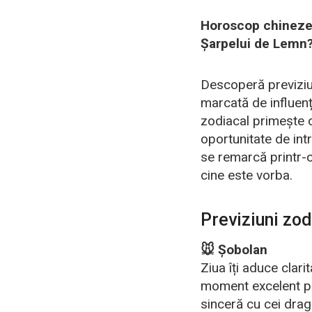
Horoscop chinezesc
Șarpelui de Lemn? 
Descoperă previziun
marcată de influenț
zodiacal primește o
oportunitate de int
se remarcă printr-o
cine este vorba.
Previziuni zo
🐭 Șobolan
Ziua îți aduce clar
moment excelent pen
sinceră cu cei dragi