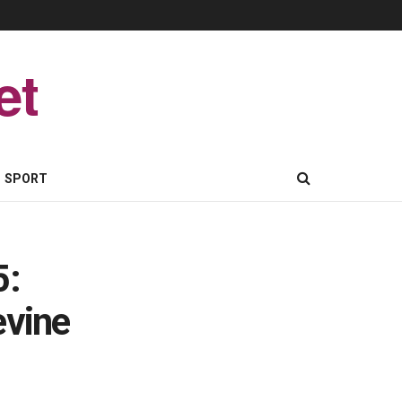
et
SPORT
5:
evine