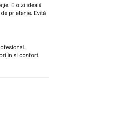
ație. E o zi ideală
 de prietenie. Evită
rofesional.
rijin și confort.