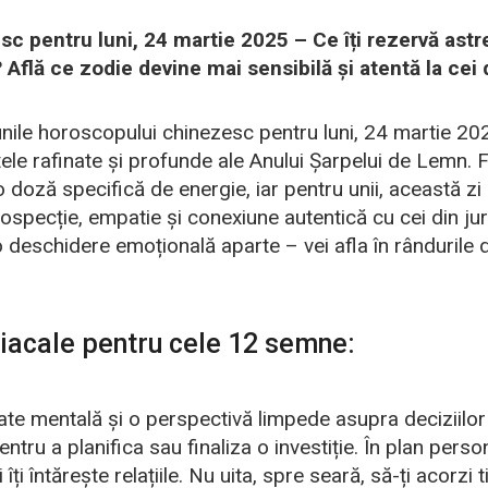
 pentru luni, 24 martie 2025 – Ce îți rezervă astre
Află ce zodie devine mai sensibilă și atentă la cei d
ile horoscopului chinezesc pentru luni, 24 martie 2025
ele rafinate și profunde ale Anului Șarpelui de Lemn.
 doză specifică de energie, iar pentru unii, această zi
rospecție, empatie și conexiune autentică cu cei din ju
 deschidere emoțională aparte – vei afla în rândurile
diacale pentru cele 12 semne:
itate mentală și o perspectivă limpede asupra deciziilor
tru a planifica sau finaliza o investiție. În plan pers
 îți întărește relațiile. Nu uita, spre seară, să-ți acorz