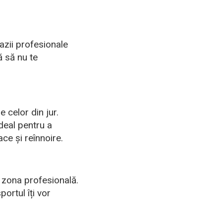
cazii profesionale
ă să nu te
e celor din jur.
deal pentru a
ace și reînnoire.
n zona profesională.
portul îți vor