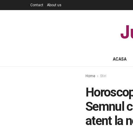
Contact
About us
J
ACASA
Home
Stiri
Horoscop
Semnul ca
atent la n