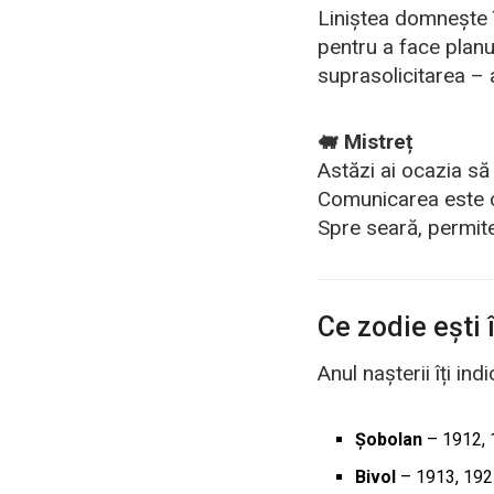
Liniștea domnește în 
pentru a face planur
suprasolicitarea – a
🐖 Mistreț
Astăzi ai ocazia să 
Comunicarea este che
Spre seară, permite
Ce zodie ești
Anul nașterii îți in
Șobolan
– 1912, 
Bivol
– 1913, 1925