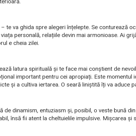
nterioară.
ia – te va ghida spre alegeri înțelepte. Se conturează o
 viața personală, relațiile devin mai armonioase. Ai grij
rul e cheia zilei.
ivează latura spirituală și te face mai conștient de nevoil
oțional important pentru cei apropiați. Este momentul i
icte și a cultiva iertarea. O seară liniștită îți va aduce p
ină de dinamism, entuziasm și, posibil, o veste bună di
bil, însă fii atent la cheltuielile impulsive. Mișcarea și s