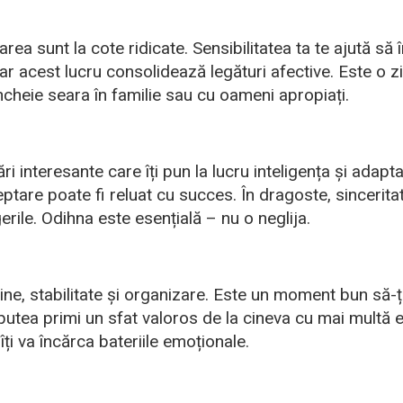
area sunt la cote ridicate. Sensibilitatea ta te ajută să
 iar acest lucru consolidează legături afective. Este o 
 Încheie seara în familie sau cu oameni apropiați.
 interesante care îți pun la lucru inteligența și adapta
eptare poate fi reluat cu succes. În dragoste, sincerita
erile. Odihna este esențială – nu o neglija.
ine, stabilitate și organizare. Este un moment bun să-ț
i putea primi un sfat valoros de la cineva cu mai multă 
îți va încărca bateriile emoționale.