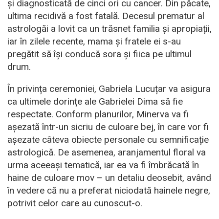
și diagnosticată de cinci ori cu cancer. Din păcate,
ultima recidivă a fost fatală. Decesul prematur al
astrologăi a lovit ca un trăsnet familia și apropiații,
iar în zilele recente, mama și fratele ei s-au
pregătit să își conducă sora și fiica pe ultimul
drum.
În privința ceremoniei, Gabriela Lucuțar va asigura
ca ultimele dorințe ale Gabrielei Dima să fie
respectate. Conform planurilor, Minerva va fi
așezată într-un sicriu de culoare bej, în care vor fi
așezate câteva obiecte personale cu semnificație
astrologică. De asemenea, aranjamentul floral va
urma aceeași tematică, iar ea va fi îmbrăcată în
haine de culoare mov – un detaliu deosebit, având
în vedere că nu a preferat niciodată hainele negre,
potrivit celor care au cunoscut-o.