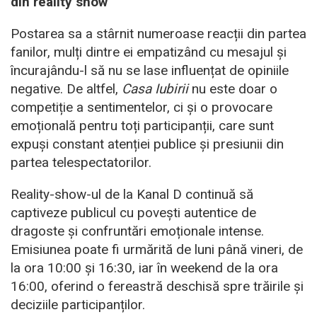
din reality show
Postarea sa a stârnit numeroase reacții din partea
fanilor, mulți dintre ei empatizând cu mesajul și
încurajându-l să nu se lase influențat de opiniile
negative. De altfel,
Casa Iubirii
nu este doar o
competiție a sentimentelor, ci și o provocare
emoțională pentru toți participanții, care sunt
expuși constant atenției publice și presiunii din
partea telespectatorilor.
Reality-show-ul de la Kanal D continuă să
captiveze publicul cu povești autentice de
dragoste și confruntări emoționale intense.
Emisiunea poate fi urmărită de luni până vineri, de
la ora 10:00 și 16:30, iar în weekend de la ora
16:00, oferind o fereastră deschisă spre trăirile și
deciziile participanților.