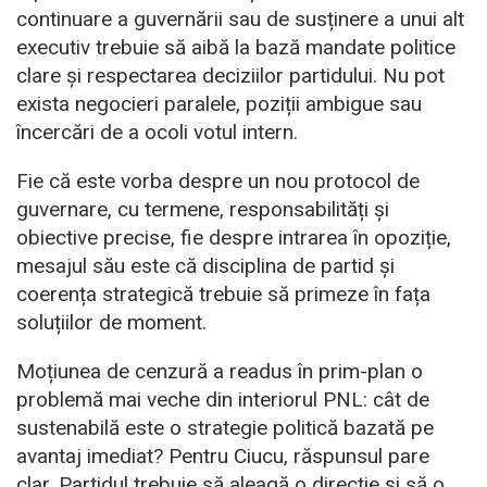
continuare a guvernării sau de susținere a unui alt
executiv trebuie să aibă la bază mandate politice
clare și respectarea deciziilor partidului. Nu pot
exista negocieri paralele, poziții ambigue sau
încercări de a ocoli votul intern.
Fie că este vorba despre un nou protocol de
guvernare, cu termene, responsabilități și
obiective precise, fie despre intrarea în opoziție,
mesajul său este că disciplina de partid și
coerența strategică trebuie să primeze în fața
soluțiilor de moment.
Moțiunea de cenzură a readus în prim-plan o
problemă mai veche din interiorul PNL: cât de
sustenabilă este o strategie politică bazată pe
avantaj imediat? Pentru Ciucu, răspunsul pare
clar. Partidul trebuie să aleagă o direcție și să o