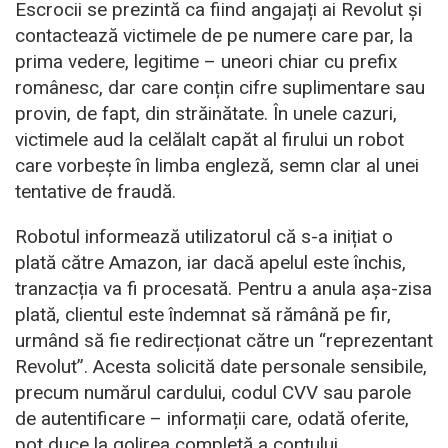
Escrocii se prezintă ca fiind angajați ai Revolut și
contactează victimele de pe numere care par, la
prima vedere, legitime – uneori chiar cu prefix
românesc, dar care conțin cifre suplimentare sau
provin, de fapt, din străinătate. În unele cazuri,
victimele aud la celălalt capăt al firului un robot
care vorbește în limba engleză, semn clar al unei
tentative de fraudă.
Robotul informează utilizatorul că s-a inițiat o
plată către Amazon, iar dacă apelul este închis,
tranzacția va fi procesată. Pentru a anula așa-zisa
plată, clientul este îndemnat să rămână pe fir,
urmând să fie redirecționat către un “reprezentant
Revolut”. Acesta solicită date personale sensibile,
precum numărul cardului, codul CVV sau parole
de autentificare – informații care, odată oferite,
pot duce la golirea completă a contului.