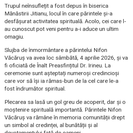
Trupul neînsuflețit a fost depus în biserica
Mănăstirii Jitianu, locul în care părintele și-a
desfășurat activitatea spirituală. Acolo, cei care l-
au cunoscut pot veni pentru a-i aduce un ultim
omagiu.
Slujba de înmormântare a părintelui Nifon
Văcăruș va avea loc sâmbătă, 4 aprilie 2026, și va
fi oficiată de Înalt Preasfințitul Dr. Irineu. La
ceremonie sunt așteptați numeroși credincioși
care vor să își ia rămas-bun de la cel care le-a
fost îndrumător spiritual.
Plecarea sa lasă un gol greu de acoperit, dar și o
moștenire spirituală importantă. Părintele Nifon
Văcăruș va rămâne în memoria comunității drept
un simbol al credinței, al bunătății și al
devotamentului față de oameni.