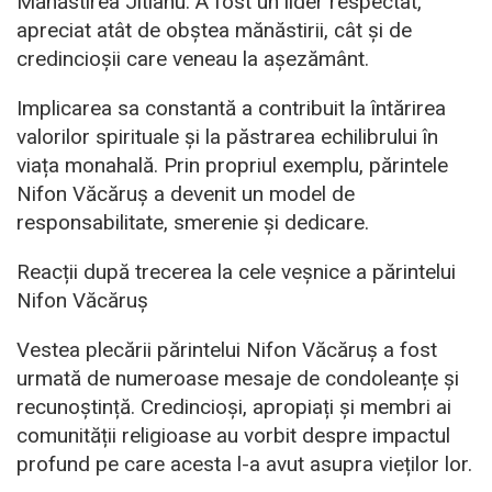
Mănăstirea Jitianu. A fost un lider respectat,
apreciat atât de obștea mănăstirii, cât și de
credincioșii care veneau la așezământ.
Implicarea sa constantă a contribuit la întărirea
valorilor spirituale și la păstrarea echilibrului în
viața monahală. Prin propriul exemplu, părintele
Nifon Văcăruș a devenit un model de
responsabilitate, smerenie și dedicare.
Reacții după trecerea la cele veșnice a părintelui
Nifon Văcăruș
Vestea plecării părintelui Nifon Văcăruș a fost
urmată de numeroase mesaje de condoleanțe și
recunoștință. Credincioși, apropiați și membri ai
comunității religioase au vorbit despre impactul
profund pe care acesta l-a avut asupra vieților lor.