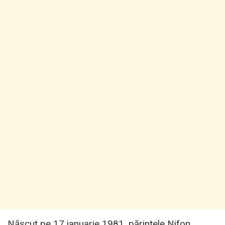
Născut pe 17 ianuarie 1981, părintele Nifon