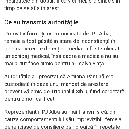
inculpatele din dosar, fiica victimei, s-a sinucis în
timp ce se afla în arest.
Ce au transmis autoritățile
Potrivit informațiilor comunicate de IPJ Alba,
femeia a fost găsită în stare de inconștiență în
baia camerei de detenție. Imediat a fost solicitat
un echipaj medical, însă cadrele medicale nu au
mai putut face nimic pentru a-i salva viața.
Autoritățile au precizat că Amiana Păștină era
custodiată în baza unui mandat de arestare
preventivă emis de Tribunalul Sibiu, fiind cercetată
pentru omor calificat.
Reprezentanții IPJ Alba au mai transmis că, din
cauza comportamentului său imprevizibil, femeia
beneficiase de consiliere psihologică în repetate