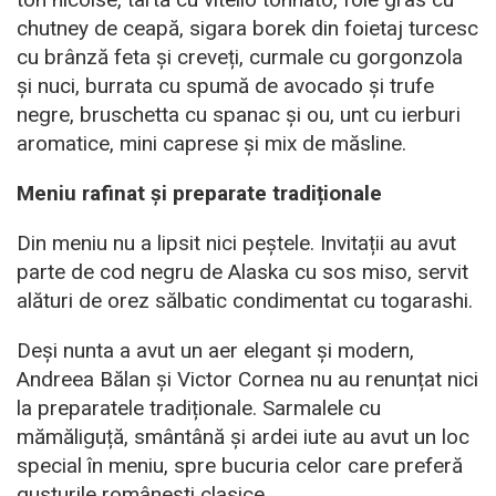
chutney de ceapă, sigara borek din foietaj turcesc
cu brânză feta și creveți, curmale cu gorgonzola
și nuci, burrata cu spumă de avocado și trufe
negre, bruschetta cu spanac și ou, unt cu ierburi
aromatice, mini caprese și mix de măsline.
Meniu rafinat și preparate tradiționale
Din meniu nu a lipsit nici peștele. Invitații au avut
parte de cod negru de Alaska cu sos miso, servit
alături de orez sălbatic condimentat cu togarashi.
Deși nunta a avut un aer elegant și modern,
Andreea Bălan și Victor Cornea nu au renunțat nici
la preparatele tradiționale. Sarmalele cu
mămăliguță, smântână și ardei iute au avut un loc
special în meniu, spre bucuria celor care preferă
gusturile românești clasice.