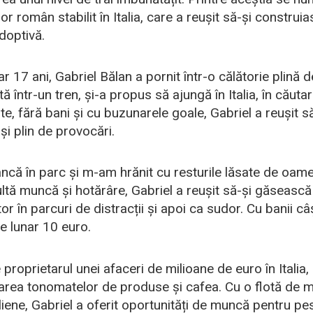
r român stabilit în Italia, care a reușit să-și construi
doptivă.
ar 17 ani, Gabriel Bălan a pornit într-o călătorie plină 
într-un tren, și-a propus să ajungă în Italia, în căutar
, fără bani și cu buzunarele goale, Gabriel a reușit să
i plin de provocări.
că în parc și m-am hrănit cu resturile lăsate de oameni
ltă muncă și hotărâre, Gabriel a reușit să-și găseasc
 în parcuri de distracții și apoi ca sudor. Cu banii câști
-le lunar 10 euro.
 proprietarul unei afaceri de milioane de euro în Italia,
area tonomatelor de produse și cafea. Cu o flotă de ma
aliene, Gabriel a oferit oportunități de muncă pentru p