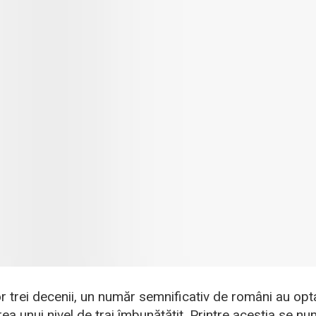
or trei decenii, un număr semnificativ de români au op
ea unui nivel de trai îmbunătățit. Printre aceștia se nu