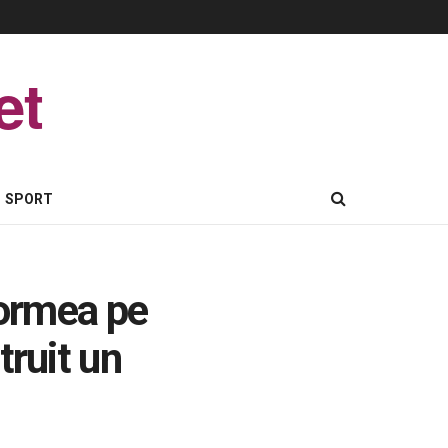
et
SPORT
 dormea pe
truit un