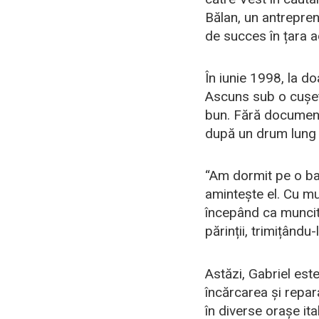
Bălan, un antrepreno
de succes în țara a
În iunie 1998, la do
Ascuns sub o cușetă 
bun. Fără documente
după un drum lung ș
“Am dormit pe o ban
amintește el. Cu mu
începând ca muncitor
părinții, trimițându
Astăzi, Gabriel este
încărcarea și repar
în diverse orașe it