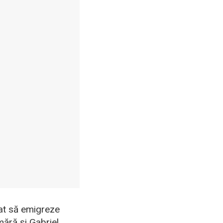
tat să emigreze
mără și Gabriel