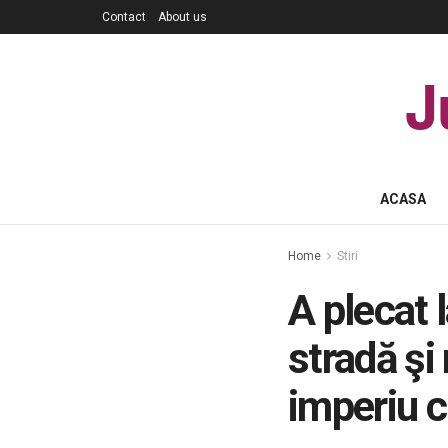
Contact
About us
J
ACASA
Home
Stiri
A plecat l
stradă şi
imperiu c