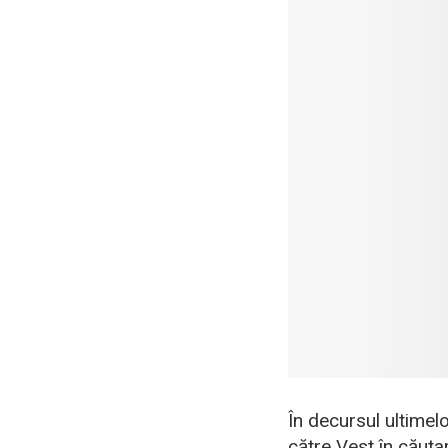
În decursul ultimel
către Vest în căutar