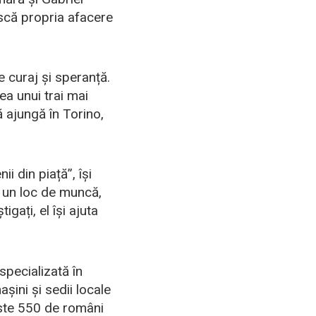
ască propria afacere
de curaj și speranță.
ea unui trai mai
 ajungă în Torino,
i din piață”, își
ă un loc de muncă,
gați, el își ajuta
 specializată în
șini și sedii locale
este 550 de români